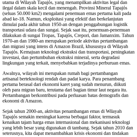
utama di Wilayah Tapajós, yang menampilkan aktivitas legal dan
ilegal dalam skala kecil dan menengah. Provinsi Mineral Tapajós
(seluas 50.000 km2) mengalami penemuan emas pertama kali pada
abad ke-18. Namun, eksploitasi yang efektif dan berkelanjutan
dimulai pada akhir tahun 1950-an dengan penggabungan logistik
transportasi udara dan sungai. Sejak saat itu, penemuan-penemuan
dilakukan di sungai Tropas, Tapajós, Crepori, dan Jamanxim. Tahun
1970-an dan 1980-an merupakan periode aktivitas pertambangan
dan migrasi yang intens di Amazon Brazil, khususnya di Wilayah
Tapajós. Kemajuan teknologi ekstraksi dan transportasi, peningkatan
investasi, dan pertumbuhan ekstraksi mineral, serta degradasi
lingkungan yang terkait, menyebabkan terjadinya perburuan emas.
Awalnya, wilayah ini merupakan rumah bagi pertambangan
artisanal berteknologi rendah dan padat karya. Para penambang
pertama berasal dari ekonomi karet yang sudah menurun, diikuti
oleh para migran baru, terutama dari bagian timur laut negara itu.
Pertambangan berkontribusi pada perluasan batas demografis dan
ekonomi di Amazon.
Sejak tahun 2000-an, aktivitas penambangan emas di Wilayah
Tapajós semakin meningkat karena berbagai faktor, termasuk
kenaikan tajam harga emas internasional dan mekanisasi teknologi
yang lebih besar yang digunakan di tambang. Sejak tahun 2010 dan
seterusnya, kita dapat menambahkan krisis ekonomi dan tindakan