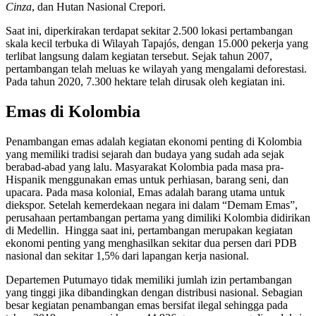
Cinza
, dan Hutan Nasional Crepori.
Saat ini, diperkirakan terdapat sekitar 2.500 lokasi pertambangan
skala kecil terbuka di Wilayah Tapajós, dengan 15.000 pekerja yang
terlibat langsung dalam kegiatan tersebut. Sejak tahun 2007,
pertambangan telah meluas ke wilayah yang mengalami deforestasi.
Pada tahun 2020, 7.300 hektare telah dirusak oleh kegiatan ini.
Emas di Kolombia
Penambangan emas adalah kegiatan ekonomi penting di Kolombia
yang memiliki tradisi sejarah dan budaya yang sudah ada sejak
berabad-abad yang lalu. Masyarakat Kolombia pada masa pra-
Hispanik menggunakan emas untuk perhiasan, barang seni, dan
upacara. Pada masa kolonial, Emas adalah barang utama untuk
diekspor. Setelah kemerdekaan negara ini dalam “Demam Emas”,
perusahaan pertambangan pertama yang dimiliki Kolombia didirikan
di Medellin. Hingga saat ini, pertambangan merupakan kegiatan
ekonomi penting yang menghasilkan sekitar dua persen dari PDB
nasional dan sekitar 1,5% dari lapangan kerja nasional.
Departemen Putumayo tidak memiliki jumlah izin pertambangan
yang tinggi jika dibandingkan dengan distribusi nasional. Sebagian
besar kegiatan penambangan emas bersifat ilegal sehingga pada